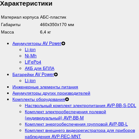
Характеристики
Материал корпуса
АБС-пластик
Габариты
460x350x170 мм
Масса
6,4 кг
Аккумуляторы AV Power
Li-ion
Ni-Mh
LiFePo4
АКБ для БПЛА
Батарейки AV Power
Li-ion
Инженерные элементы питания
Аккумуляторы других производителей
Комплекты оборудования
Наствольный комплект электропитания AVP-BB-S-DDL
Комплект электрообеспечения полевой
(индивидуальный) AVP-BB-M
Комплект энергообеспечения групповой AVP-BB-L
Комплект внешнего видеорегистратора для приборов
наблюдения AVP-REC-MNT