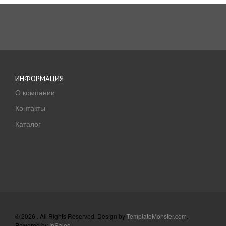
ИНФОРМАЦИЯ
О компании
Контакты
Каталог
© 2026 . All Rights Reserved. Design by
TemplateMonster.com
.
Powered by
InSales
.