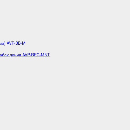
ый) AVP-BB-M
 наблюдения AVP-REC-MNT