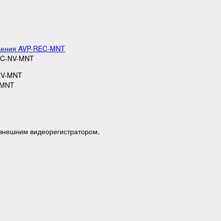
юдения AVP-REC-MNT
REC-NV-MNT
V-MNT
 внешним видеорегистратором.